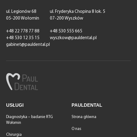
ul. Legionów 68
ul. Fryderyka Chopina 8 lok. 5
05-200 Wołomin
07-200 Wyszków
+48 22 778 77 88
+48 530 555 665
+48 530 12 35 15
wyszkow@pauldental.pl
gabinet@pauldental.pl
USŁUGI
PAULDENTAL
Diagnostyka – badanie RTG
Strona główna
Wołomin
O nas
Chirurgia