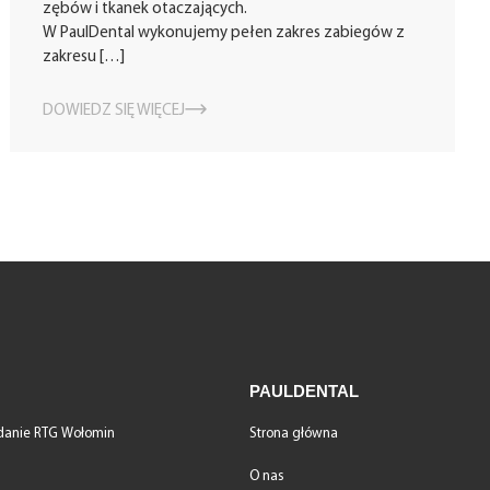
zębów i tkanek otaczających.
W PaulDental wykonujemy pełen zakres zabiegów z
zakresu […]
DOWIEDZ SIĘ WIĘCEJ
PAULDENTAL
danie RTG Wołomin
Strona główna
O nas