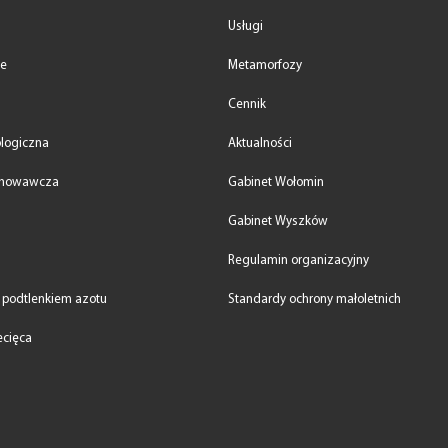
Usługi
we
Metamorfozy
Cennik
ologiczna
Aktualności
chowawcza
Gabinet Wołomin
Gabinet Wyszków
Regulamin organizacyjny
 podtlenkiem azotu
Standardy ochrony małoletnich
ecięca