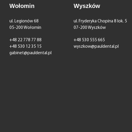
Wołomin
Wyszków
ul. Legionów 68
ul. Fryderyka Chopina 8 lok. 5
05-200 Wołomin
07-200 Wyszków
+48 22 778 77 88
+48 530 555 665
+48 530 12 35 15
wyszkow@pauldental.pl
gabinet@pauldental.pl