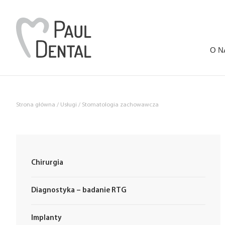
O N
Przejdź do treści
Strona główna
/
Usługi
/
Stomatologia zachowawcza
Chirurgia
Diagnostyka – badanie RTG
Implanty