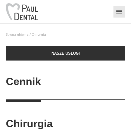
Przejdź do treści
Strona główna
/
Chirurgia
NASZE USŁUGI
Cennik
Chirurgia