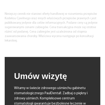
Niniejszy cennik nie stanowi oferty handlowej w rozumieniu przepisów
Kodeksu Cywilnego oraz innych właściwych przepisów prawnych i jest
publikowany jedynie dla celów informacyjnych. Podane ceny są jedynie
sugerowanymi cenami zabiegów. Cena transakcyjna może się istotnie
różnić od podanej. Cena zabiegów jest uzależniona od stopnia
zaawansowania choroby. Właściwa wycena następuje po konsultacji
lekarskiej.
Umów wizytę
Witamy w świecie zdrowego uśmiechu gabinetu
stomatologicznego PaulDental!. Zadbaj o piękny i
zdrowy uśmiech. Kompleksowe centrum
stomatologii gwarantuje bezbolesne leczenie w