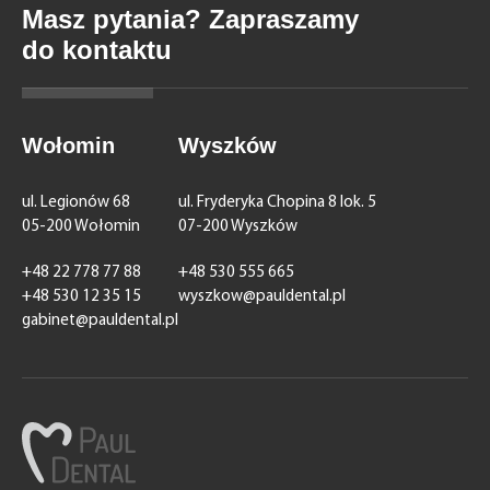
Masz pytania? Zapraszamy
do kontaktu
Wołomin
Wyszków
ul. Legionów 68
ul. Fryderyka Chopina 8 lok. 5
05-200 Wołomin
07-200 Wyszków
+48 22 778 77 88
+48 530 555 665
+48 530 12 35 15
wyszkow@pauldental.pl
gabinet@pauldental.pl