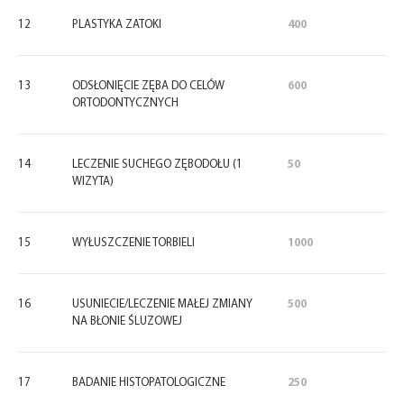
12
PLASTYKA ZATOKI
400
13
ODSŁONIĘCIE ZĘBA DO CELÓW
600
ORTODONTYCZNYCH
14
LECZENIE SUCHEGO ZĘBODOŁU (1
50
WIZYTA)
15
WYŁUSZCZENIE TORBIELI
1000
16
USUNIECIE/LECZENIE MAŁEJ ZMIANY
500
NA BŁONIE ŚLUZOWEJ
17
BADANIE HISTOPATOLOGICZNE
250