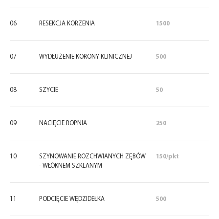
06
RESEKCJA KORZENIA
1500
07
WYDŁUŻENIE KORONY KLINICZNEJ
500
08
SZYCIE
50
09
NACIĘCIE ROPNIA
250
10
SZYNOWANIE ROZCHWIANYCH ZĘBÓW
150/pkt
- WŁÓKNEM SZKLANYM
11
PODCIĘCIE WĘDZIDEŁKA
500