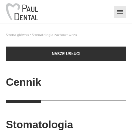
Przejdź do treści
Strona główna
/
Stomatologia zachowawcza
NASZE USŁUGI
Cennik
Stomatologia