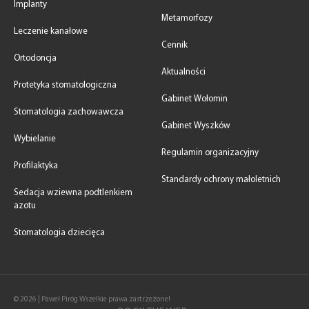
Implanty
Metamorfozy
Leczenie kanałowe
Cennik
Ortodoncja
Aktualności
Protetyka stomatologiczna
Gabinet Wołomin
Stomatologia zachowawcza
Gabinet Wyszków
Wybielanie
Regulamin organizacyjny
Profilaktyka
Standardy ochrony małoletnich
Sedacja wziewna podtlenkiem
azotu
Stomatologia dziecięca
© 2026 | Paweł Piróg Wszelkie prawa zastrzeżone!