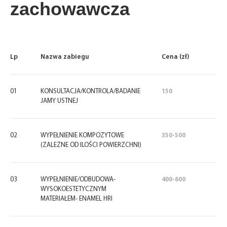
zachowawcza
Lp
Nazwa zabiegu
Cena (zł)
01
KONSULTACJA/KONTROLA/BADANIE
150
JAMY USTNEJ
02
WYPEŁNIENIE KOMPOZYTOWE
350-500
(ZALEŻNE OD ILOŚCI POWIERZCHNI)
03
WYPEŁNIENIE/ODBUDOWA-
400-600
WYSOKOESTETYCZNYM
MATERIAŁEM- ENAMEL HRI