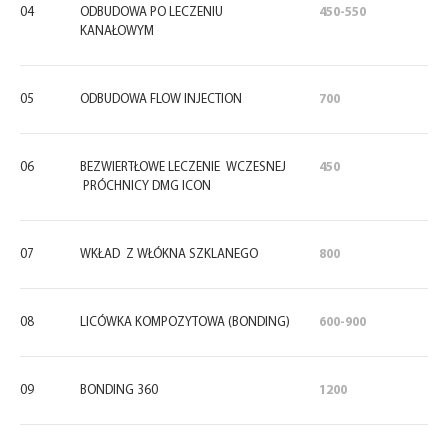
04
ODBUDOWA PO LECZENIU
450-550
KANAŁOWYM
05
ODBUDOWA FLOW INJECTION
700
06
BEZWIERTŁOWE LECZENIE WCZESNEJ
450
PRÓCHNICY DMG ICON
07
WKŁAD Z WŁÓKNA SZKLANEGO
800
08
LICÓWKA KOMPOZYTOWA (BONDING)
600-900
09
BONDING 360
1200