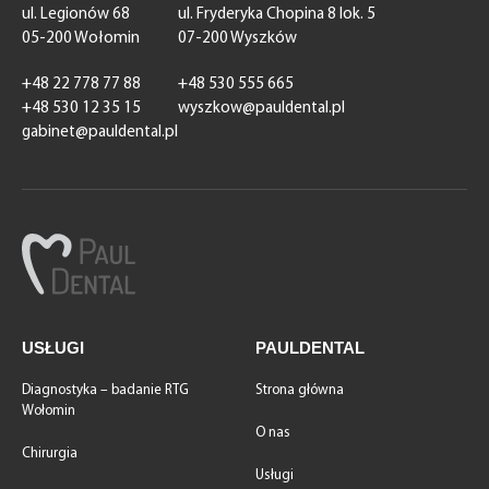
ul. Legionów 68
ul. Fryderyka Chopina 8 lok. 5
05-200 Wołomin
07-200 Wyszków
+48 22 778 77 88
+48 530 555 665
+48 530 12 35 15
wyszkow@pauldental.pl
gabinet@pauldental.pl
USŁUGI
PAULDENTAL
Diagnostyka – badanie RTG
Strona główna
Wołomin
O nas
Chirurgia
Usługi