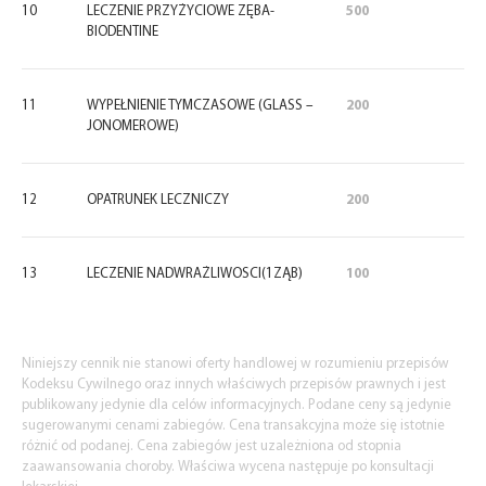
10
LECZENIE PRZYŻYCIOWE ZĘBA-
500
BIODENTINE
11
WYPEŁNIENIE TYMCZASOWE (GLASS –
200
JONOMEROWE)
12
OPATRUNEK LECZNICZY
200
13
LECZENIE NADWRAŻLIWOSCI(1ZĄB)
100
Niniejszy cennik nie stanowi oferty handlowej w rozumieniu przepisów
Kodeksu Cywilnego oraz innych właściwych przepisów prawnych i jest
publikowany jedynie dla celów informacyjnych. Podane ceny są jedynie
sugerowanymi cenami zabiegów. Cena transakcyjna może się istotnie
różnić od podanej. Cena zabiegów jest uzależniona od stopnia
zaawansowania choroby. Właściwa wycena następuje po konsultacji